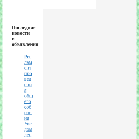
Последние
новости
и
объявления
Рег
лам
ент
про
вед
ени
я
общ
его
соб
ран
ия
Уве
дом
лен