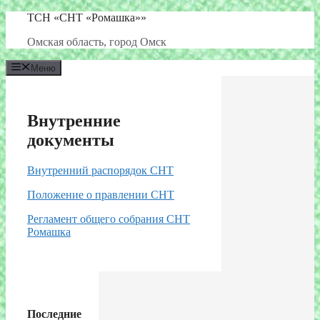
Перейти
ТСН «СНТ «Ромашка»»
к
Омская область, город Омск
содержимому
Меню
Внутренние
документы
Внутренний распорядок СНТ
Положение о правлении СНТ
Регламент общего собрания СНТ
Ромашка
Последние